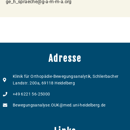
ge_h_spraeche@g-a-m-m-a.org
Adresse
Klinik für Orthopädie-Bewegungsanalytik, Schlierbacher
Landstr. 200a, 69118 Heidelberg
+49 6221 56-25000
Bewegungsanalyse.OUK@med.uni-heidelberg.de